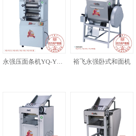
裕飞永强卧式和面机
永强压面条机YQ-Y25/30/35/50/60/70/75