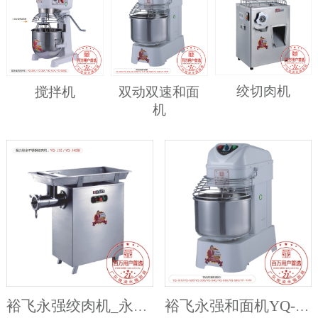
绞切肉机
搅拌机
双动双速和面
机
裕飞永强绞肉机_永强打肉机
裕飞永强和面机YQ-S20/30/50/60/90/130/