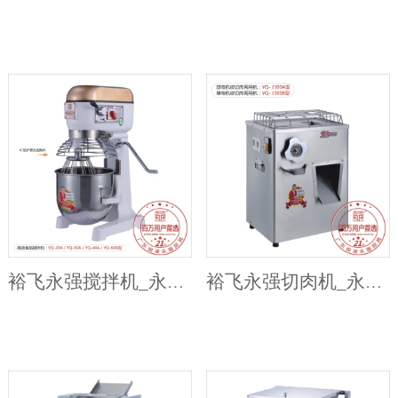
裕飞永强搅拌机_永强打蛋机
裕飞永强切肉机_永强绞肉切肉一体机